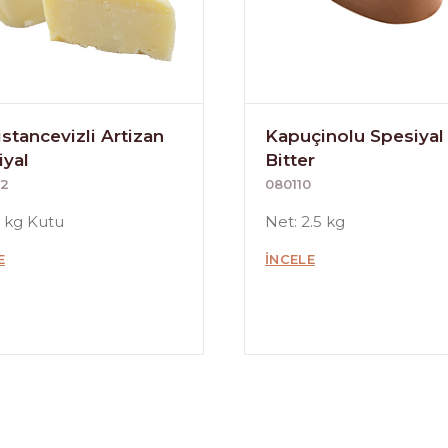
stancevizli Artizan
Kapuçinolu Spesiyal
iyal
Bitter
2
080110
2 kg Kutu
Net: 2.5 kg
E
İNCELE