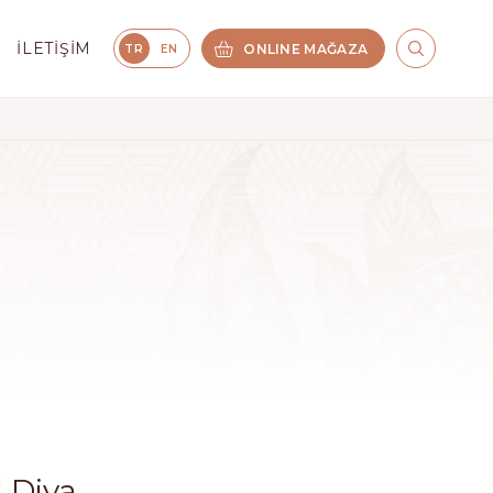
İLETIŞIM
ONLINE MAĞAZA
TR
EN
l Diva