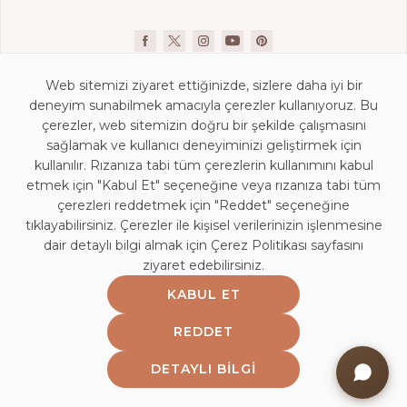
Web sitemizi ziyaret ettiğinizde, sizlere daha iyi bir
deneyim sunabilmek amacıyla çerezler kullanıyoruz. Bu
çerezler, web sitemizin doğru bir şekilde çalışmasını
sağlamak ve kullanıcı deneyiminizi geliştirmek için
kullanılır. Rızanıza tabi tüm çerezlerin kullanımını kabul
İletişim Bilgileri
etmek için "Kabul Et" seçeneğine veya rızanıza tabi tüm
KVKK Aydınlatma Beyanı
çerezleri reddetmek için "Reddet" seçeneğine
Mağaza Aydınlatma Beyanı
tıklayabilirsiniz. Çerezler ile kişisel verilerinizin işlenmesine
dair detaylı bilgi almak için Çerez Politikası sayfasını
Kişisel Veri Saklama ve İmha Politikası
ziyaret edebilirsiniz.
Çerez Politikası
KABUL ET
Bilgi Toplumu Hizmetleri
Bayi Girişi
REDDET
Etik Politika
DETAYLI BILGI
Web Bilgilendirme Yazısı