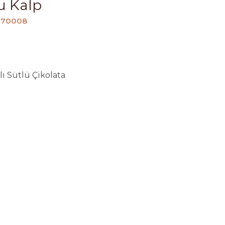
u Kalp
 070008
lı Sütlü Çikolata