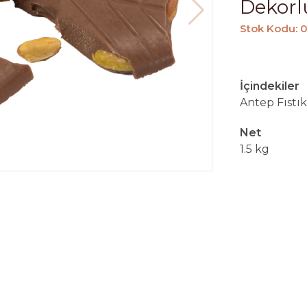
Dekorl
Stok Kodu:
İçindekiler
Antep Fıstık
Net
1.5 kg