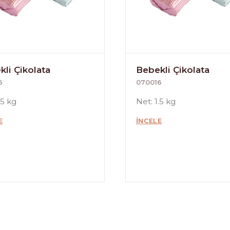
li Çikolata
Bebekli Çikolata
6
070016
.5 kg
Net: 1.5 kg
E
İNCELE