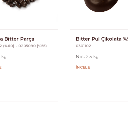
a Bitter Parça
Bitter Pul Çikolata %
 (%60) - 0205090 (%55)
0301102
5 kg
Net: 2,5 kg
E
İNCELE