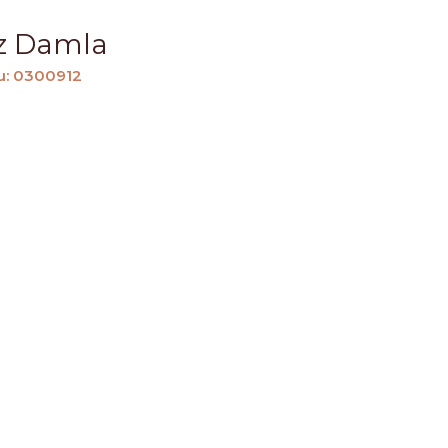
z Damla
u: 0300912