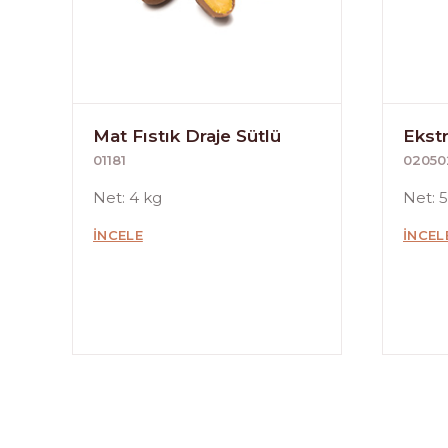
Mat Fıstık Draje Sütlü
Ekstr
01181
020502
Net: 4 kg
Net: 
İNCELE
İNCEL