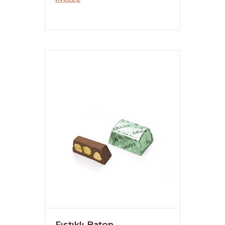
Fıstıklı Baton