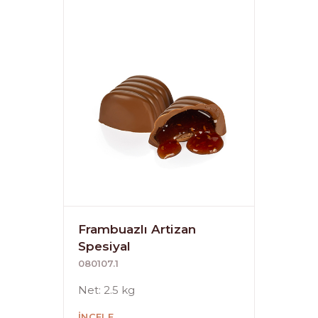
Frambuazlı Artizan
Spesiyal
080107.1
Net: 2.5 kg
İNCELE