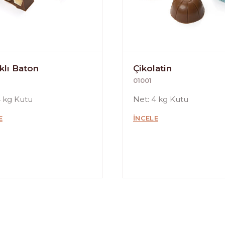
klı Baton
Çikolatin
01001
4 kg Kutu
Net: 4 kg Kutu
E
İNCELE