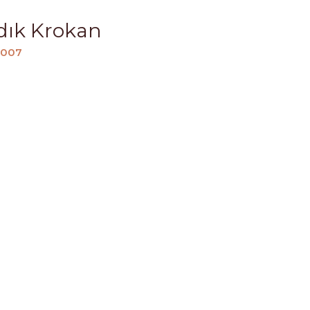
ndık Krokan
1007