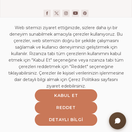
Web sitemizi ziyaret ettiğinizde, sizlere daha iyi bir
deneyim sunabilmek amacıyla çerezler kullanıyoruz. Bu
çerezler, web sitemizin doğru bir şekilde çalışmasını
sağlamak ve kullanıcı deneyiminizi geliştirmek için
kullanılır. Rızanıza tabi tüm çerezlerin kullanımını kabul
İletişim Bilgileri
etmek için "Kabul Et" seçeneğine veya rızanıza tabi tüm
KVKK Aydınlatma Beyanı
çerezleri reddetmek için "Reddet" seçeneğine
Mağaza Aydınlatma Beyanı
tıklayabilirsiniz. Çerezler ile kişisel verilerinizin işlenmesine
dair detaylı bilgi almak için Çerez Politikası sayfasını
Kişisel Veri Saklama ve İmha Politikası
ziyaret edebilirsiniz.
Çerez Politikası
KABUL ET
Bilgi Toplumu Hizmetleri
Bayi Girişi
REDDET
Etik Politika
DETAYLI BILGI
Web Bilgilendirme Yazısı