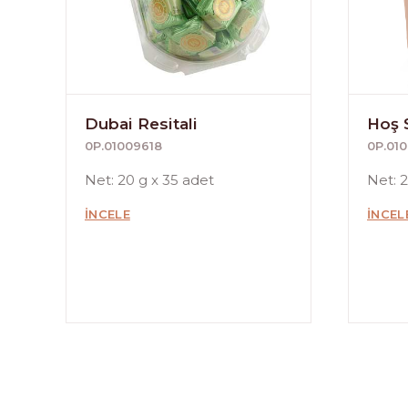
Dubai Resitali
Hoş S
0P.01009618
0P.010
Net: 20 g x 35 adet
Net: 
İNCELE
İNCEL