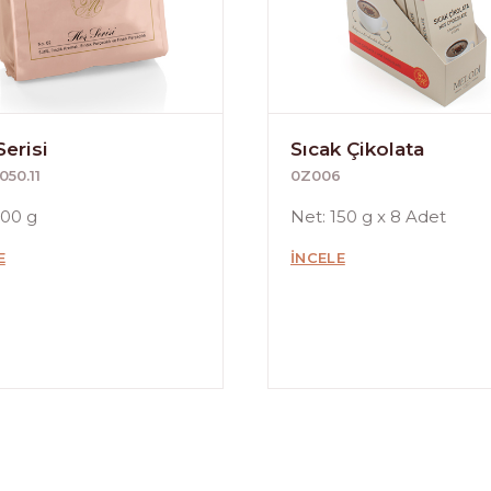
erisi
Sıcak Çikolata
050.11
0Z006
200 g
Net: 150 g x 8 Adet
E
İNCELE