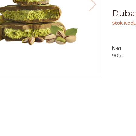
Dubai
Stok Kod
Net
90 g