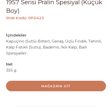
1957 Serisi Pralin Spesiyal (Küçük
Boy)
Stok Kodu: 0P0423
İçindekiler
Kapuçino (Sütlü-Bitter), Ganaş, Üçlü Fındık, Tahinli,
Kalp Fıstıklı (Sütlü), Bademli, İkili Kalp, Ballı
Spesiyaller
Net
355 g
MAĞAZAYA GIT