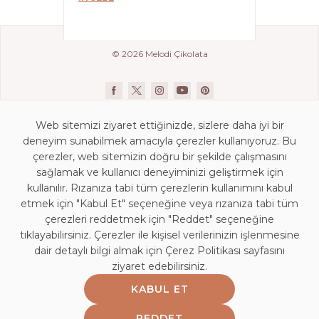
© 2026 Melodi Çikolata
Web sitemizi ziyaret ettiğinizde, sizlere daha iyi bir
deneyim sunabilmek amacıyla çerezler kullanıyoruz. Bu
çerezler, web sitemizin doğru bir şekilde çalışmasını
sağlamak ve kullanıcı deneyiminizi geliştirmek için
kullanılır. Rızanıza tabi tüm çerezlerin kullanımını kabul
İletişim Bilgileri
etmek için "Kabul Et" seçeneğine veya rızanıza tabi tüm
KVKK Aydınlatma Beyanı
çerezleri reddetmek için "Reddet" seçeneğine
Mağaza Aydınlatma Beyanı
tıklayabilirsiniz. Çerezler ile kişisel verilerinizin işlenmesine
dair detaylı bilgi almak için Çerez Politikası sayfasını
Kişisel Veri Saklama ve İmha Politikası
ziyaret edebilirsiniz.
Çerez Politikası
KABUL ET
Bilgi Toplumu Hizmetleri
Bayi Girişi
REDDET