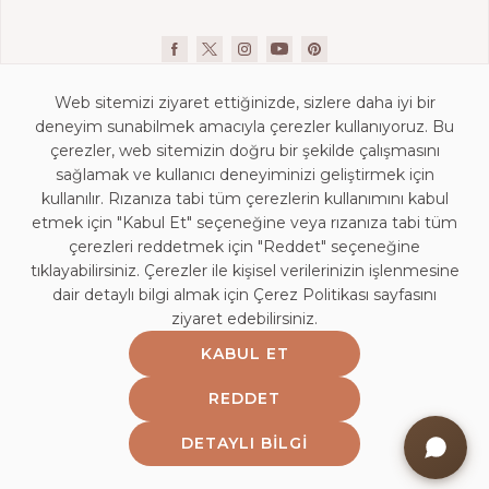
Web sitemizi ziyaret ettiğinizde, sizlere daha iyi bir
deneyim sunabilmek amacıyla çerezler kullanıyoruz. Bu
çerezler, web sitemizin doğru bir şekilde çalışmasını
sağlamak ve kullanıcı deneyiminizi geliştirmek için
kullanılır. Rızanıza tabi tüm çerezlerin kullanımını kabul
İletişim Bilgileri
etmek için "Kabul Et" seçeneğine veya rızanıza tabi tüm
KVKK Aydınlatma Beyanı
çerezleri reddetmek için "Reddet" seçeneğine
Mağaza Aydınlatma Beyanı
tıklayabilirsiniz. Çerezler ile kişisel verilerinizin işlenmesine
dair detaylı bilgi almak için Çerez Politikası sayfasını
Kişisel Veri Saklama ve İmha Politikası
ziyaret edebilirsiniz.
Çerez Politikası
KABUL ET
Bilgi Toplumu Hizmetleri
Bayi Girişi
REDDET
Etik Politika
DETAYLI BILGI
Web Bilgilendirme Yazısı