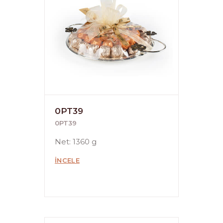
0PT39
0PT39
Net: 1360 g
İNCELE