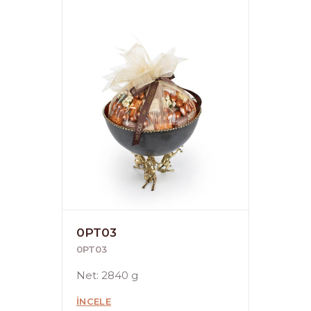
0PT03
0PT03
Net: 2840 g
İNCELE