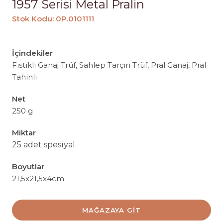
1957 Serisi Metal Pralin
Stok Kodu: 0P.0101111
İçindekiler
Fıstıklı Ganaj Trüf, Sahlep Tarçın Trüf, Pral Ganaj, Pral
Tahinli
Net
250 g
Miktar
25 adet spesiyal
Boyutlar
21,5x21,5x4cm
MAĞAZAYA GIT