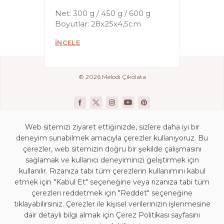
Net: 300 g / 450 g / 600 g
Boyutlar: 28x25x4,5cm
İNCELE
© 2026 Melodi Çikolata
Web sitemizi ziyaret ettiğinizde, sizlere daha iyi bir
deneyim sunabilmek amacıyla çerezler kullanıyoruz. Bu
çerezler, web sitemizin doğru bir şekilde çalışmasını
sağlamak ve kullanıcı deneyiminizi geliştirmek için
kullanılır. Rızanıza tabi tüm çerezlerin kullanımını kabul
İletişim Bilgileri
etmek için "Kabul Et" seçeneğine veya rızanıza tabi tüm
KVKK Aydınlatma Beyanı
çerezleri reddetmek için "Reddet" seçeneğine
Mağaza Aydınlatma Beyanı
tıklayabilirsiniz. Çerezler ile kişisel verilerinizin işlenmesine
dair detaylı bilgi almak için Çerez Politikası sayfasını
Kişisel Veri Saklama ve İmha Politikası