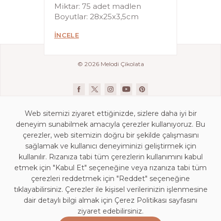
Miktar: 75 adet madlen
Boyutlar: 28x25x3,5cm
İNCELE
© 2026 Melodi Çikolata
Web sitemizi ziyaret ettiğinizde, sizlere daha iyi bir
deneyim sunabilmek amacıyla çerezler kullanıyoruz. Bu
çerezler, web sitemizin doğru bir şekilde çalışmasını
sağlamak ve kullanıcı deneyiminizi geliştirmek için
kullanılır. Rızanıza tabi tüm çerezlerin kullanımını kabul
İletişim Bilgileri
etmek için "Kabul Et" seçeneğine veya rızanıza tabi tüm
KVKK Aydınlatma Beyanı
çerezleri reddetmek için "Reddet" seçeneğine
Mağaza Aydınlatma Beyanı
tıklayabilirsiniz. Çerezler ile kişisel verilerinizin işlenmesine
dair detaylı bilgi almak için Çerez Politikası sayfasını
Kişisel Veri Saklama ve İmha Politikası
ziyaret edebilirsiniz.
Çerez Politikası