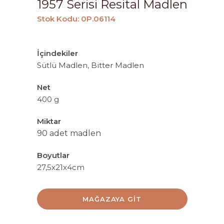
1957 Serisi Resital Madlen
Stok Kodu: 0P.06114
İçindekiler
Sütlü Madlen, Bitter Madlen
Net
400 g
Miktar
90 adet madlen
Boyutlar
27,5x21x4cm
MAĞAZAYA GIT