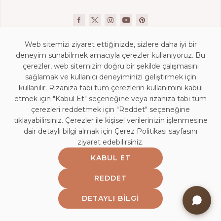
Web sitemizi ziyaret ettiğinizde, sizlere daha iyi bir
deneyim sunabilmek amacıyla çerezler kullanıyoruz. Bu
çerezler, web sitemizin doğru bir şekilde çalışmasını
sağlamak ve kullanıcı deneyiminizi geliştirmek için
kullanılır. Rızanıza tabi tüm çerezlerin kullanımını kabul
İletişim Bilgileri
etmek için "Kabul Et" seçeneğine veya rızanıza tabi tüm
KVKK Aydınlatma Beyanı
çerezleri reddetmek için "Reddet" seçeneğine
Mağaza Aydınlatma Beyanı
tıklayabilirsiniz. Çerezler ile kişisel verilerinizin işlenmesine
dair detaylı bilgi almak için Çerez Politikası sayfasını
Kişisel Veri Saklama ve İmha Politikası
ziyaret edebilirsiniz.
Çerez Politikası
KABUL ET
Bilgi Toplumu Hizmetleri
Bayi Girişi
REDDET
Etik Politika
DETAYLI BILGI
Web Bilgilendirme Yazısı