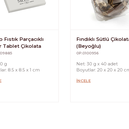
 Fıstık Parçacıklı
Fındıklı Sütlü Çikolat
r Tablet Çikolata
(Beyoğlu)
009885
0P.0100956
60 g
Net: 30 g x 40 adet
ar: 8.5 x 8.5 x 1 cm
Boyutlar: 20 x 20 x 20 c
E
İNCELE