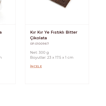
a
Kır Kır Ye Fıstıklı Bitter
Çikolata
0P.0100967
Net: 300 g
m
Boyutlar: 23 x 17.5 x 1 cm
İNCELE