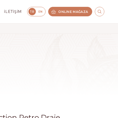
İLETIŞIM
ONLINE MAĞAZA
TR
EN
ction Retro Draje