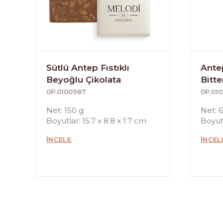
Sütlü Antep Fıstıklı
Antep
Beyoğlu Çikolata
Bitte
0P.0100987
0P.01
Net: 150 g
Net: 
Boyutlar: 15.7 x 8.8 x 1.7 cm
Boyutl
İNCELE
İNCEL