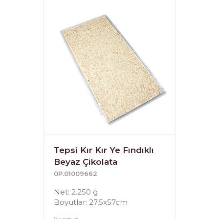
Tepsi Kır Kır Ye Fındıklı
Beyaz Çikolata
0P.01009662
Net: 2.250 g
Boyutlar: 27,5x57cm