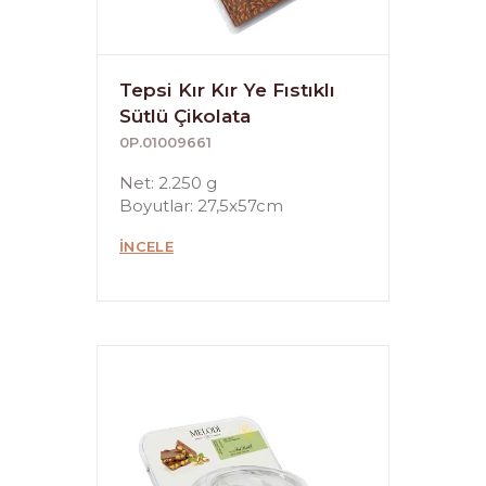
Tepsi Kır Kır Ye Fıstıklı
Sütlü Çikolata
0P.01009661
Net: 2.250 g
Boyutlar: 27,5x57cm
İNCELE