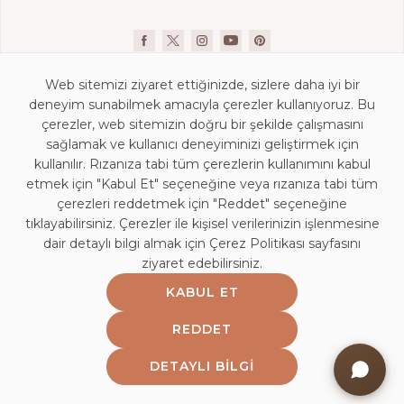
Web sitemizi ziyaret ettiğinizde, sizlere daha iyi bir
deneyim sunabilmek amacıyla çerezler kullanıyoruz. Bu
çerezler, web sitemizin doğru bir şekilde çalışmasını
sağlamak ve kullanıcı deneyiminizi geliştirmek için
kullanılır. Rızanıza tabi tüm çerezlerin kullanımını kabul
İletişim Bilgileri
etmek için "Kabul Et" seçeneğine veya rızanıza tabi tüm
KVKK Aydınlatma Beyanı
çerezleri reddetmek için "Reddet" seçeneğine
Mağaza Aydınlatma Beyanı
tıklayabilirsiniz. Çerezler ile kişisel verilerinizin işlenmesine
dair detaylı bilgi almak için Çerez Politikası sayfasını
Kişisel Veri Saklama ve İmha Politikası
ziyaret edebilirsiniz.
Çerez Politikası
KABUL ET
Bilgi Toplumu Hizmetleri
Bayi Girişi
REDDET
Etik Politika
DETAYLI BILGI
Web Bilgilendirme Yazısı