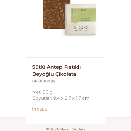
Sütlü Antep Fıstıklı
Beyoğlu Çikolata
0P.0100985
Net: 90 g
Boyutlar: 9.4 x 8.7 x 1.7 cm
İNCELE
© 2026 Melodi Çikolata