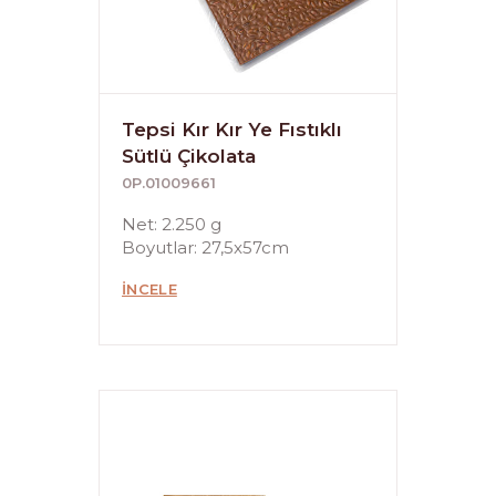
Tepsi Kır Kır Ye Fıstıklı
Sütlü Çikolata
0P.01009661
Net: 2.250 g
Boyutlar: 27,5x57cm
İNCELE